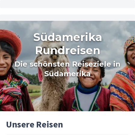
Südamerika
Rundreisen
Die schönsten Reiseziele in
Südamerika
Unsere Reisen