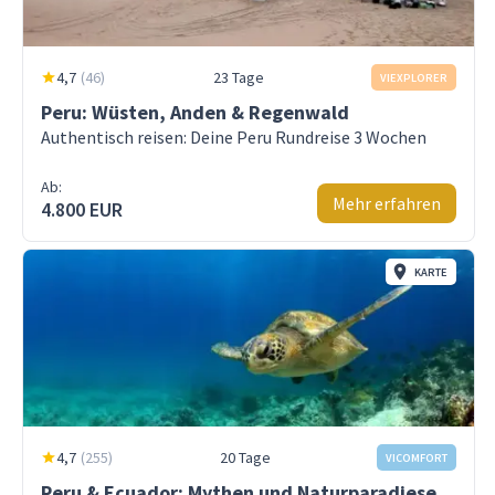
4,7
(
46
)
23 Tage
VIEXPLORER
Peru: Wüsten, Anden & Regenwald
Authentisch reisen: Deine Peru Rundreise 3 Wochen
Ab:
Mehr erfahren
4.800 EUR
KARTE
4,7
(
255
)
20 Tage
VICOMFORT
Peru & Ecuador: Mythen und Naturparadiese