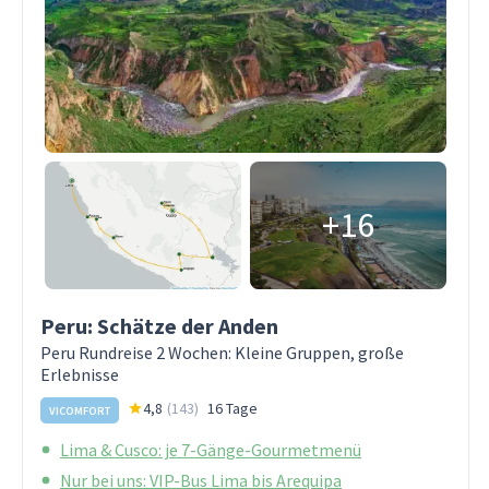
+16
Peru: Schätze der Anden
Peru Rundreise 2 Wochen: Kleine Gruppen, große
Erlebnisse
4,8
(
143
)
16 Tage
VICOMFORT
Lima & Cusco: je 7-Gänge-Gourmetmenü
Nur bei uns: VIP-Bus Lima bis Arequipa