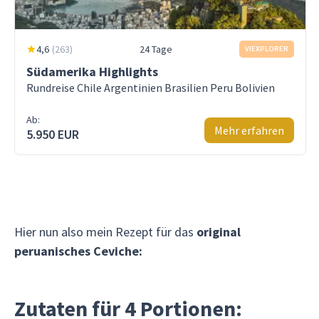
4,6
(
263
)
24 Tage
VIEXPLORER
Südamerika Highlights
Rundreise Chile Argentinien Brasilien Peru Bolivien
Ab:
Mehr erfahren
5.950 EUR
Hier nun also mein Rezept für das
original
peruanisches Ceviche:
Zutaten für 4 Portionen: