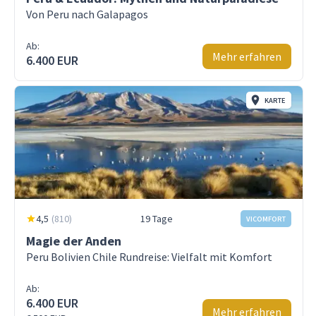
Von Peru nach Galapagos
Ab:
Mehr erfahren
6.400 EUR
KARTE
4,5
(
810
)
19 Tage
VICOMFORT
Magie der Anden
Peru Bolivien Chile Rundreise: Vielfalt mit Komfort
Ab:
6.400 EUR
Mehr erfahren