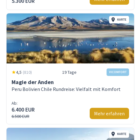
5.300 EUR
KARTE
4,5
(
810
)
19 Tage
VICOMFORT
Magie der Anden
Peru Bolivien Chile Rundreise: Vielfalt mit Komfort
Ab:
6.400 EUR
Mehr erfahren
6.500 EUR
KARTE