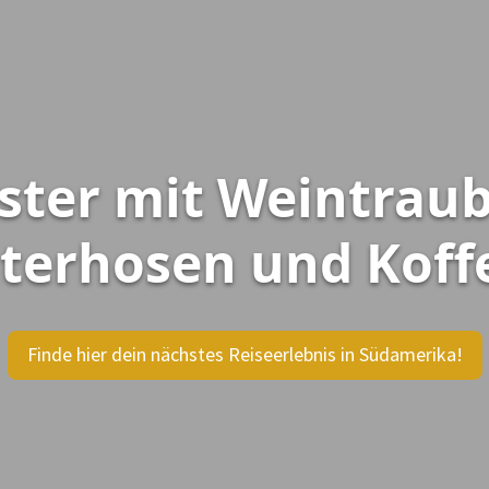
ester mit Weintrau
terhosen und Koff
Finde hier dein nächstes Reiseerlebnis in Südamerika!