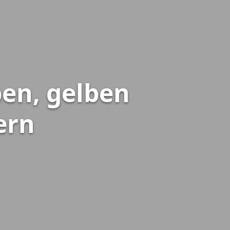
ben, gelben
ern