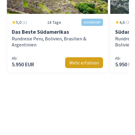
5,0
(
1
)
18 Tage
4,6
(
263
)
VICOMFORT
Das Beste Südamerikas
Südamer
Rundreise Peru, Bolivien, Brasilien &
Rundreise
Argentinien
Bolivien
Ab:
Ab:
Mehr erfahren
5.950 EUR
5.950 E