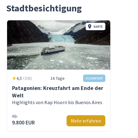
Stadtbesichtigung
KARTE
4,5
(
308
)
16 Tage
VICOMFORT
Patagonien: Kreuzfahrt am Ende der
Welt
Highlights von Kap Hoorn bis Buenos Aires
Ab:
Mehr erfahren
9.800 EUR