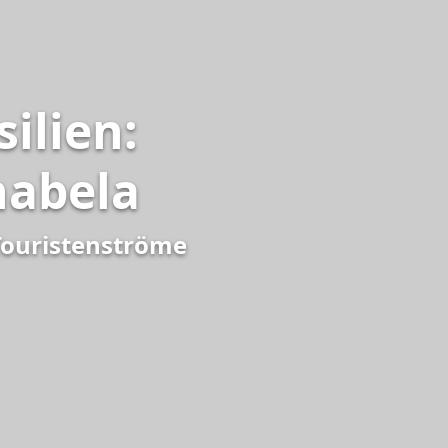
ilien:
habela
Touristenströme