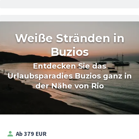
Weiße Stränden in
Buzios
Entdecken Sie das
Urlaubsparadies Buzios ganz in
der Nähe von Rio
Ab 379 EUR