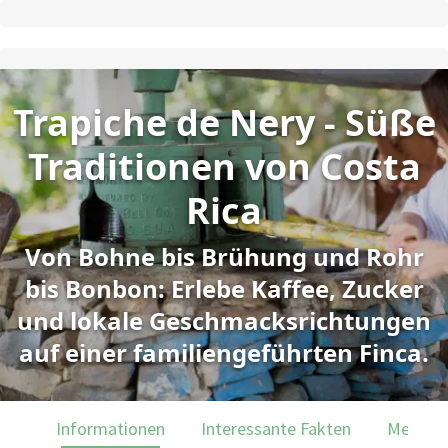
Trapiche de Nery - Süße
Traditionen von Costa
Rica
Von Bohne bis Brühung und Rohr
bis Bonbon: Erlebe Kaffee, Zucker
und lokale Geschmacksrichtungen
auf einer familiengeführten Finca.
Informationen
Interessante Fakten
Menülei