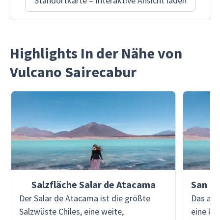
Standortkarte – Interaktive Ansicht laden
Highlights In der Nähe von
Vulcano Sairecabur
Salzfläche Salar de Atacama
Der Salar de Atacama ist die größte
Das auf
Salzwüste Chiles, eine weite,
eine kl