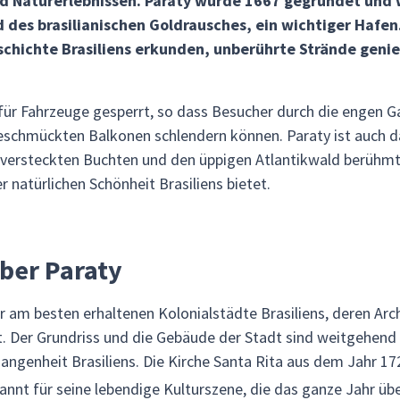
nd Naturerlebnissen. Paraty wurde 1667 gegründet und
des brasilianischen Goldrausches, ein wichtiger Hafen.
eschichte Brasiliens erkunden, unberührte Strände geni
 für Fahrzeuge gesperrt, so dass Besucher durch die engen 
chmückten Balkonen schlendern können. Paraty ist auch das
 versteckten Buchten und den üppigen Atlantikwald berühmt
natürlichen Schönheit Brasiliens bietet.
ber Paraty
er am besten erhaltenen Kolonialstädte Brasiliens, deren Arc
 Der Grundriss und die Gebäude der Stadt sind weitgehend
rgangenheit Brasiliens. Die Kirche Santa Rita aus dem Jahr 17
ekannt für seine lebendige Kulturszene, die das ganze Jahr übe