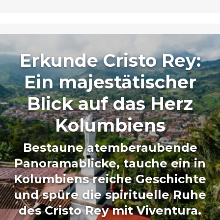
Erkunde Cristo Rey:
Ein majestätischer
Blick auf das Herz
Kolumbiens
Bestaune atemberaubende
Panoramablicke, tauche ein in
Kolumbiens reiche Geschichte
und spüre die spirituelle Ruhe
des Cristo Rey mit Viventura.