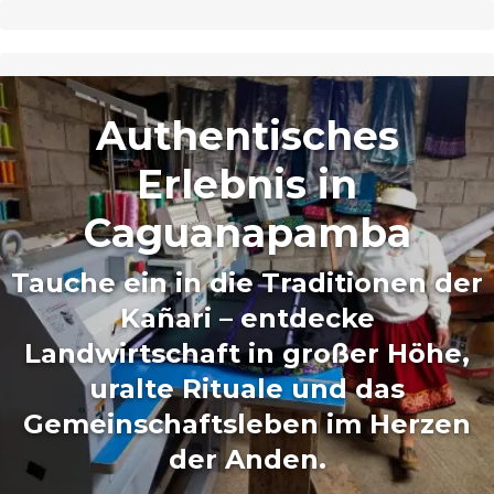
Authentisches
Erlebnis in
Caguanapamba
Tauche ein in die Traditionen der
Kañari – entdecke
Landwirtschaft in großer Höhe,
uralte Rituale und das
Gemeinschaftsleben im Herzen
der Anden.