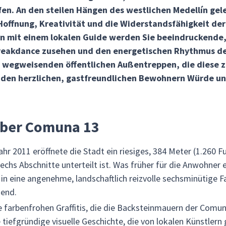
n. An den steilen Hängen des westlichen Medellín geleg
Hoffnung, Kreativität und die Widerstandsfähigkeit de
n mit einem lokalen Guide werden Sie beeindruckende,
eakdance zusehen und den energetischen Rhythmus des
e wegweisenden öffentlichen Außentreppen, die diese z
den herzlichen, gastfreundlichen Bewohnern Würde un
über Comuna 13
ahr 2011 eröffnete die Stadt ein riesiges, 384 Meter (1.260 
echs Abschnitte unterteilt ist. Was früher für die Anwohner 
in eine angenehme, landschaftlich reizvolle sechsminütige 
gend.
ie farbenfrohen Graffitis, die die Backsteinmauern der Comun
e tiefgründige visuelle Geschichte, die von lokalen Künstler