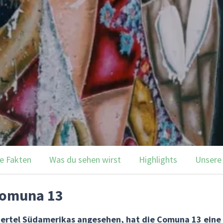
e Fakten
Was du sehen wirst
Highlights
Unsere
Comuna 13
 Viertel Südamerikas angesehen, hat die Comuna 13 ein