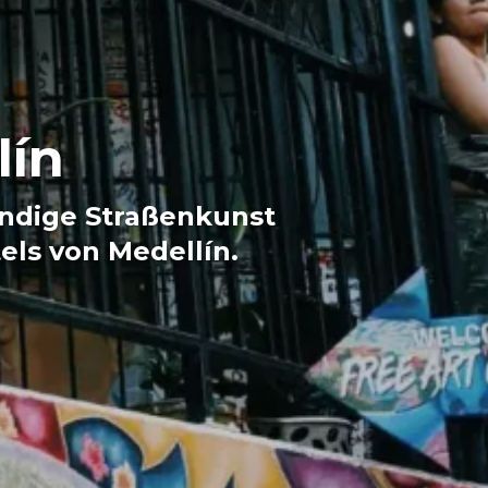
lín
bendige Straßenkunst
ls von Medellín.