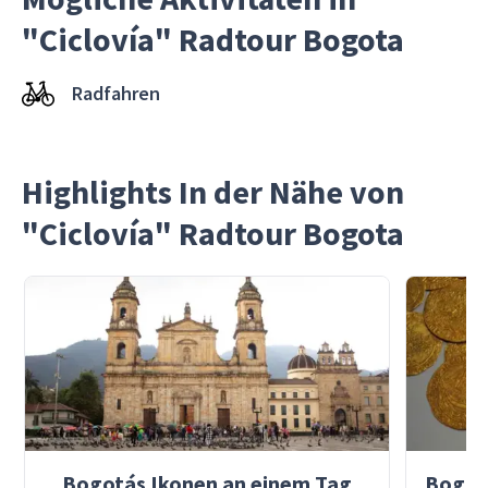
"Ciclovía" Radtour Bogota
Radfahren
Highlights In der Nähe von
"Ciclovía" Radtour Bogota
Bogotás Ikonen an einem Tag
Bogot