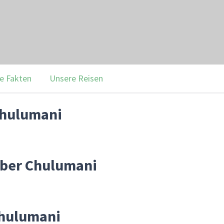
e Fakten
Unsere Reisen
Chulumani
über Chulumani
Chulumani