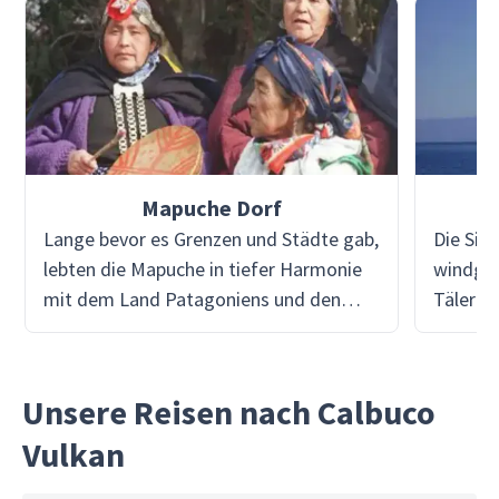
Mapuche Dorf
Lange bevor es Grenzen und Städte gab,
Die Sie
lebten die Mapuche in tiefer Harmonie
windgep
mit dem Land Patagoniens und den
Täler d
Anden. Mit Viventura wirst du in eines
das Lan
ihrer traditionellen Dörfer eingeladen -
Ochsenk
nicht als Tourist, sondern als
Träumen
Unsere Reisen nach Calbuco
respektvoller Gast. Was uns an einem
du dem
Vulkan
Besuch in einem Mapuche-Dorf gefällt,
einschl
ist die Verbindung - die Art und Weise,
Platz, 