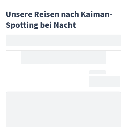
Guides 
Unsere Reisen nach Kaiman-
dein Erl
respekt
Spotting bei Nacht
Ökosyst