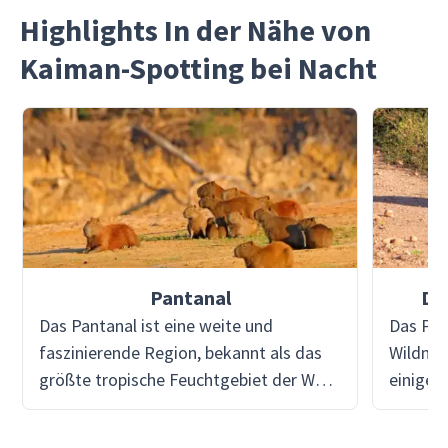
Highlights In der Nähe von
Kaiman-Spotting bei Nacht
Pantanal
Di
Das Pantanal ist eine weite und
Das Pan
faszinierende Region, bekannt als das
Wildnis
größte tropische Feuchtgebiet der Welt
einiger
und einer der artenreichsten Orte der
Kreatur
Erde. Diese atemberaubende Landschaft
Viventu