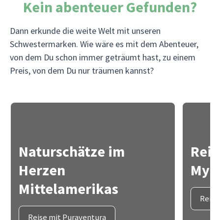
Kein abenteuer Gefunden?
Dann erkunde die weite Welt mit unseren
Schwestermarken. Wie wäre es mit dem Abenteuer,
von dem Du schon immer geträumt hast, zu einem
Preis, von dem Du nur träumen kannst?
Naturschätze im
Reis
Herzen
Myth
Mittelamerikas
Reise
Reise mit Puraventura