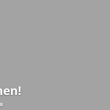
nen!
a