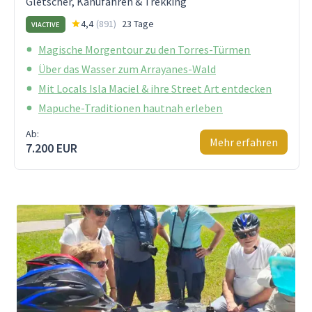
Gletscher, Kanufahren & Trekking
4,4
(
891
)
23 Tage
VIACTIVE
Magische Morgentour zu den Torres-Türmen
Über das Wasser zum Arrayanes-Wald
Mit Locals Isla Maciel & ihre Street Art entdecken
Mapuche-Traditionen hautnah erleben
Ab:
Mehr erfahren
7.200 EUR