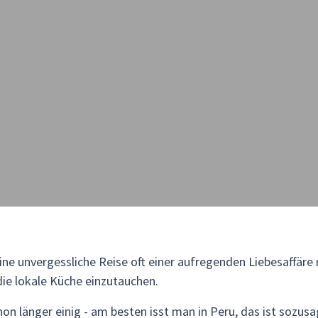
ne unvergessliche Reise oft einer aufregenden Liebesaffäre 
 die lokale Küche einzutauchen.
on länger einig - am besten isst man in Peru, das ist sozus