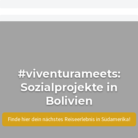
#viventurameets:
Sozialprojekte in
Bolivien
Finde hier dein nächstes Reiseerlebnis in Südamerika!