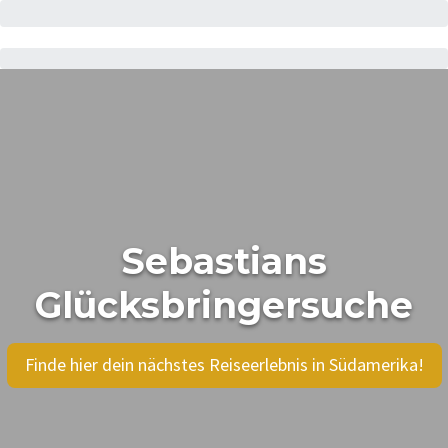
Sebastians
Glücksbringersuche
Finde hier dein nächstes Reiseerlebnis in Südamerika!