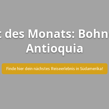
t des Monats: Bohn
Antioquia
Finde hier dein nächstes Reiseerlebnis in Südamerika!