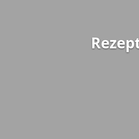
Rezep