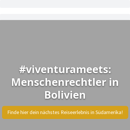
#viventurameets:
Menschenrechtler in
Bolivien
Finde hier dein nächstes Reiseerlebnis in Südamerika!