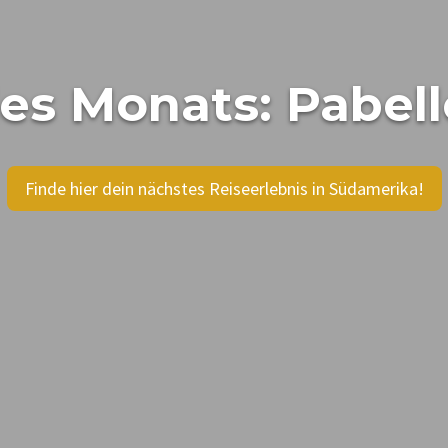
es Monats: Pabell
Finde hier dein nächstes Reiseerlebnis in Südamerika!