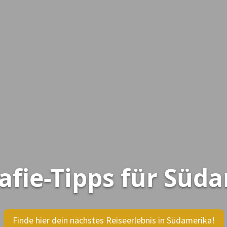
afie-Tipps für Süd
Finde hier dein nächstes Reiseerlebnis in Südamerika!