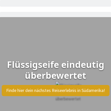
Flüssigseife eindeutig
überbewertet
Finde hier dein nächstes Reiseerlebnis in Südamerika!