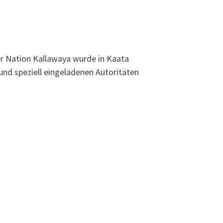
er Nation Kallawaya wurde in Kaata
und speziell eingeladenen Autoritäten
en Tänzen zum Beispiel mit dem
digenen Bevölkerung festigen und die
mmen haben, aufrecht erhalten.
utnah zu erleben. Auf dem 3-tägigen
 Dorf der Kallawaya Kultur und
.