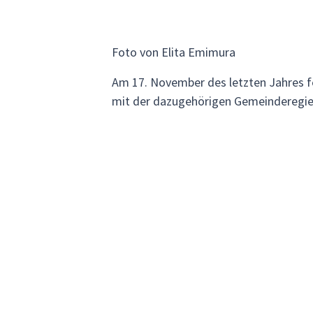
Foto von Elita Emimura
Am 17. November des letzten Jahres fe
mit der dazugehörigen Gemeinderegieru
kamen, um gemeinsam mit den Kallaway
„Qantu“, der auf der Panflöten begleit
Traditionen der Kallawayas, durch di
Auf unserer viEssential Bolivien im Ma
Pacha Trek durch die atmenberaubende 
begleitet einen der bekannten Medizin