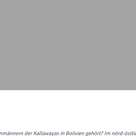
nmännern der Kallawayas in Bolivien gehört? Im nörd-östlic