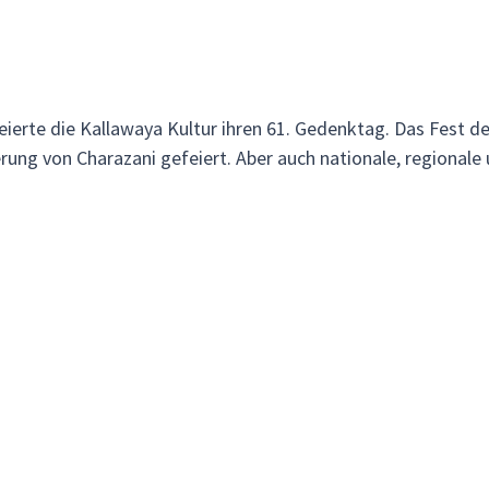
ierte die Kallawaya Kultur ihren 61. Gedenktag. Das Fest d
ng von Charazani gefeiert. Aber auch nationale, regionale 
as zu feiern. Die Kallawayas feiern ihre Feste mit typisch
et wird. Der Festakt an sich soll die Selbständigkeit der in
e sie die Auszeichnung der UNESCO zum Weltkulturerbe beko
i habt ihr die einmalige Gelegenheit die Kallawaya Kultur ha
Naturlandschaft der Apolabamba Kordillere besucht ihr ein
männer bei der Durchführung einer traditionellen Zeremonie