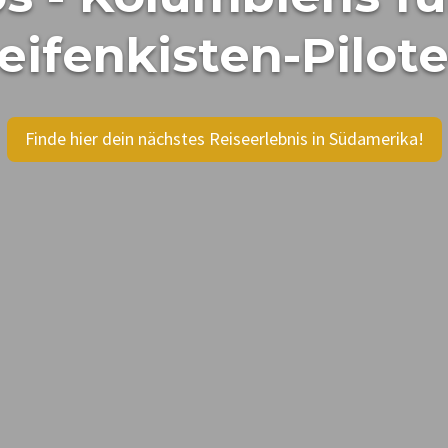
eifenkisten-Pilot
Finde hier dein nächstes Reiseerlebnis in Südamerika!