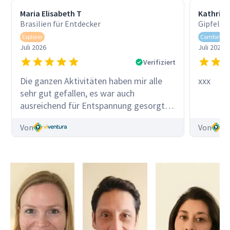
Maria Elisabeth T
Kathrin 
Brasilien für Entdecker
Gipfel &
Explorer
Comfort
Juli 2026
Juli 2026
Verifiziert
Die ganzen Aktivitäten haben mir alle
xxx
sehr gut gefallen, es war auch
ausreichend für Entspannung gesorgt.
Die Iguazu Wasserfälle waren ganz
Von
Von
besonders und Rio durfte auch nicht
fehlen. Für Rio hätte man noch einen
Badetag einplanen können.