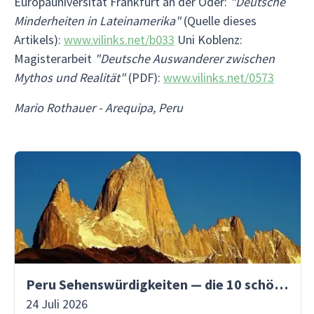
Europauniversität Frankfurt an der Oder:
"Deutsche
Minderheiten in Lateinamerika"
(Quelle dieses
Artikels):
www.vilinks.net/b033
Uni Koblenz:
Magisterarbeit
"Deutsche Auswanderer zwischen
Mythos und Realität"
(PDF):
www.vilinks.net/0573
Mario Rothauer - Arequipa, Peru
Peru Sehenswürdigkeiten — die 10 schönsten Orte
24 Juli 2026