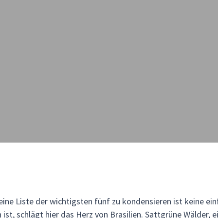
n eine Liste der wichtigsten fünf zu kondensieren ist keine e
n ist, schlägt hier das Herz von Brasilien. Sattgrüne Wälder,