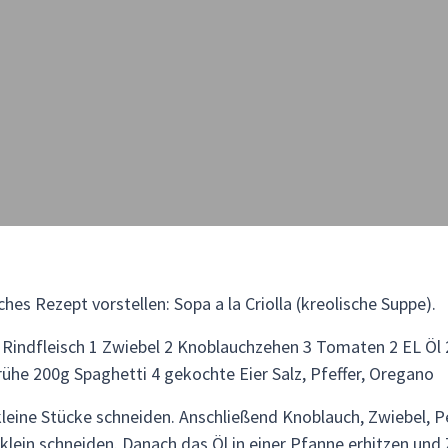
hes Rezept vorstellen: Sopa a la Criolla (kreolische Suppe).
 Rindfleisch 1 Zwiebel 2 Knoblauchzehen 3 Tomaten 2 EL Öl 
rühe 200g Spaghetti 4 gekochte Eier Salz, Pfeffer, Oregano
kleine Stücke schneiden. Anschließend Knoblauch, Zwiebel, P
lein schneiden. Danach das Öl in einer Pfanne erhitzen und 