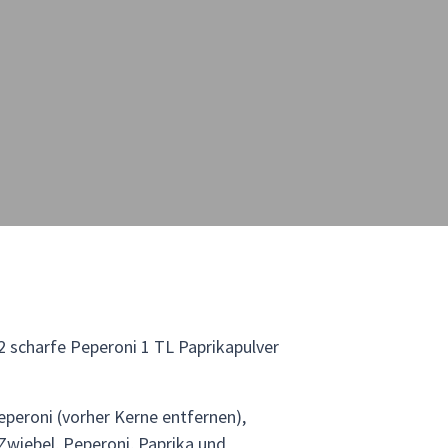
2 scharfe Peperoni 1 TL Paprikapulver
eperoni (vorher Kerne entfernen),
Zwiebel, Peperoni, Paprika und