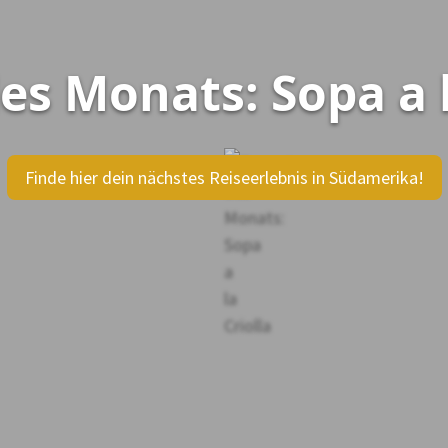
es Monats: Sopa a l
Finde hier dein nächstes Reiseerlebnis in Südamerika!