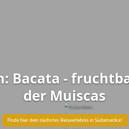
: Bacata - fruchtb
der Muiscas
Finde hier dein nächstes Reiseerlebnis in Südamerika!