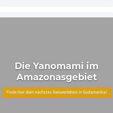
Die Yanomami im
Amazonasgebiet
Finde hier dein nächstes Reiseerlebnis in Südamerika!